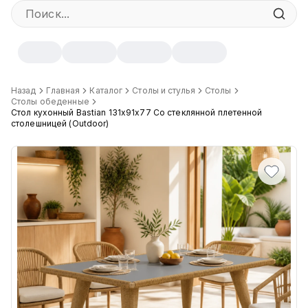
Описание товара
Назад
Главная
Каталог
Столы и стулья
Столы
Столы обеденные
Стол кухонный Bastian 131х91х77 Со стеклянной плетенной
Стол Bastian создан для кухни и террасы: прочные ножки с п
столешницей (Outdoor)
Характеристики
Ширина
:
91 см
Высота
:
77 см
Глубина
:
131 см
Цвет
:
38Z, 5045Z, 7045Z, 45Z, 8888Z