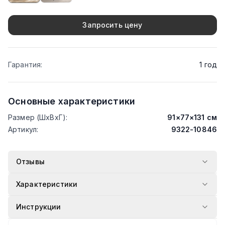
Тип
:
Обеденный
Запросить цену
Гарантия
:
1
год
Основные характеристики
Размер (ШхВхГ)
:
91
×
77
×
131
см
Артикул
:
9322-10846
Отзывы
Характеристики
Инструкции