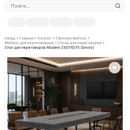
Характеристики
Назад
Главная
Каталог
Офисная мебель
Мебель для переговорных
Столы для переговоров
Стол для переговоров Modern 235/110/75 (Sinxro)
Ширина
:
110 см
Высота
:
75 см
Глубина
:
235 см
Цвет
:
KKT, MDV, DS, UK, BSS, AGM, DB, GK, Белый гладкий
Длина ножек
:
634 мм
Кромка
:
ПВХ