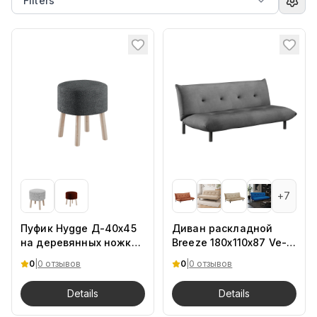
Filters
+
7
Пуфик Hygge Д-40х45
Диван раскладной
на деревянных ножках
Breeze 180х110х87 Ve-
Teddy19
32
0
|
0 отзывов
0
|
0 отзывов
Details
Details