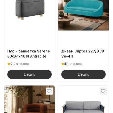
Пуф - банкетка Serene
Диван Criptos 227/81/81
80х34х46 N Antracite
Vе-44
0
|
0 отзывов
5
|
1
отзывов
Details
Details