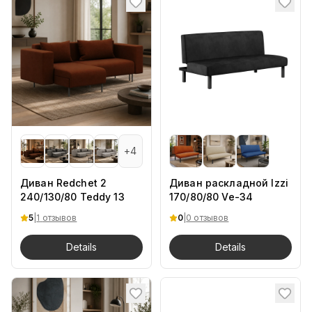
+
4
Диван Redchet 2
Диван раскладной Izzi
240/130/80 Teddy 13
170/80/80 Ve-34
5
|
1
отзывов
0
|
0 отзывов
Details
Details