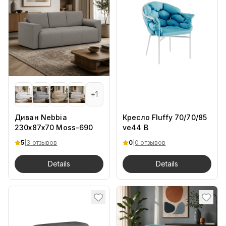
+
1
Диван Nebbia
Кресло Fluffy 70/70/85
230х87х70 Moss-690
ve44 B
5
|
3
отзывов
0
|
0 отзывов
Details
Details