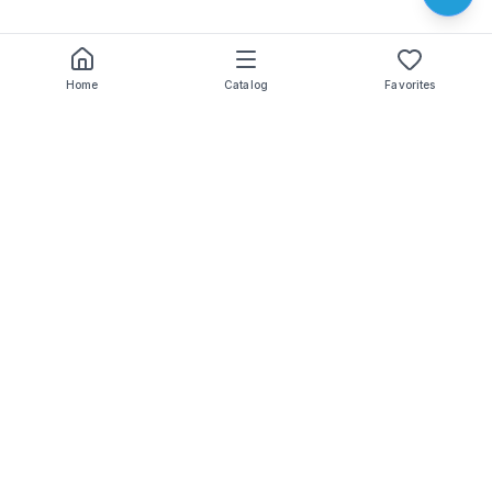
Home
Catalog
Favorites
Subscribe to our email newsletter to stay updated on
discounts and promotions
I hereby consent to receive newsletters
Our Services