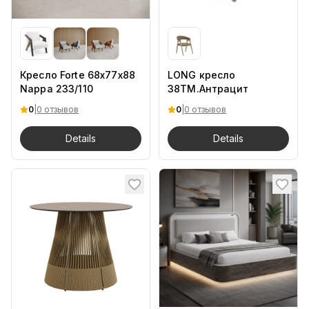
Кресло Forte 68х77х88
LONG кресло
Nappa 233/110
38TM.Антрацит
0
|
0 отзывов
0
|
0 отзывов
Details
Details