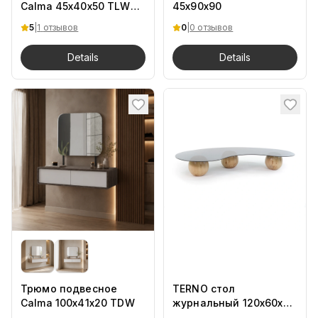
Calma 45х40х50 TLW
45х90х90
Bsh
5
|
1
отзывов
0
|
0 отзывов
Details
Details
Трюмо подвесное
TERNO стол
Calma 100х41х20 TDW
журнальный 120х60х30
на деревянных опорах