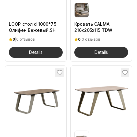
LOOP стол d 1000*75
Кровать CALMA
Олифен Бежевый.SH
216х205х115 TDW
0
|
0 отзывов
0
|
0 отзывов
Details
Details