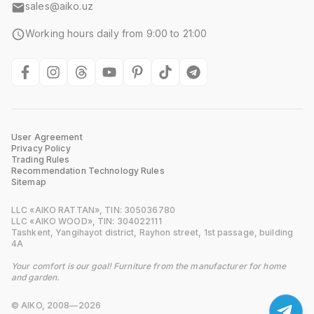
sales@aiko.uz
Working hours daily from 9:00 to 21:00
User Agreement
Privacy Policy
Trading Rules
Recommendation Technology Rules
Sitemap
LLC «AIKO RATTAN», TIN: 305036780
LLC «AIKO WOOD», TIN: 304022111
Tashkent, Yangihayot district, Rayhon street, 1st passage, building
4A
Your comfort is our goal! Furniture from the manufacturer for home
and garden.
© AIKO, 2008—2026