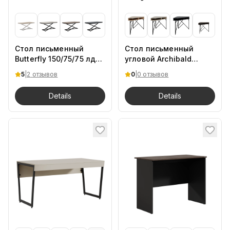
Стол письменный
Стол письменный
Butterfly 150/75/75 лдсп
угловой Archibald
DB
75/75/75 DB
5
|
2
отзывов
0
|
0 отзывов
Details
Details