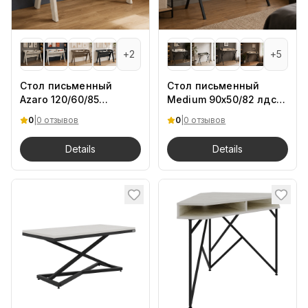
+
2
+
5
Стол письменный
Стол письменный
Azaro 120/60/85
Medium 90х50/82 лдсп
Кашемир.Цемент
DSan
0
|
0 отзывов
0
|
0 отзывов
песочный
Details
Details