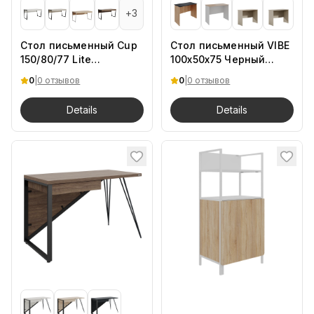
+
3
Стол письменный Cup
Стол письменный VIBE
150/80/77 Lite
100х50х75 Черный
Кашемир.Ch
шагрень.Дуб Барокко
0
|
0 отзывов
0
|
0 отзывов
Details
Details