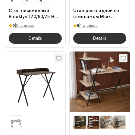
Стол письменный
Стол раскладной со
Brooklyn 120/60/75 H
стеллажом Mark
MDV
104х60х125 DSan
0
|
0 отзывов
5
|
1
отзывов
Details
Details