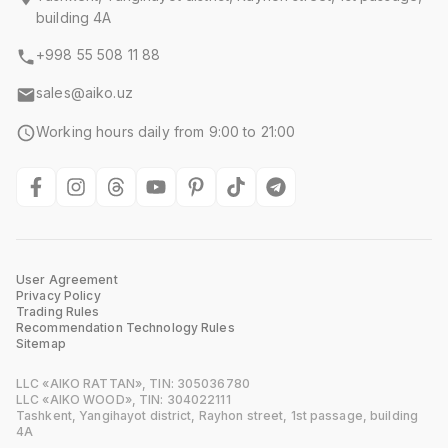
building 4A
+998 55 508 11 88
sales@aiko.uz
Working hours daily from 9:00 to 21:00
User Agreement
Privacy Policy
Trading Rules
Recommendation Technology Rules
Sitemap
LLC «AIKO RATTAN», TIN: 305036780
LLC «AIKO WOOD», TIN: 304022111
Tashkent, Yangihayot district, Rayhon street, 1st passage, building
4A