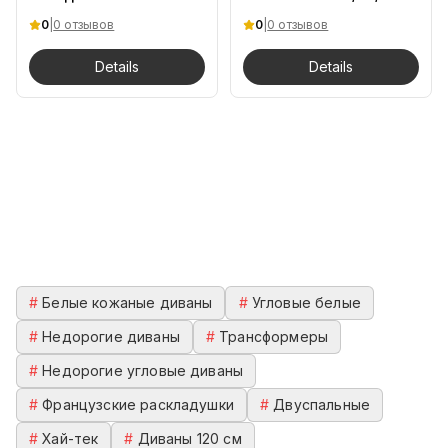
90х50х75 Дуб
DB
0
|
0 отзывов
0
|
0 отзывов
Барокко.Ch
Details
Details
#
Белые кожаные диваны
#
Угловые белые
#
Недорогие диваны
#
Трансформеры
#
Недорогие угловые диваны
#
Французские раскладушки
#
Двуспальные
#
Хай-тек
#
Диваны 120 см