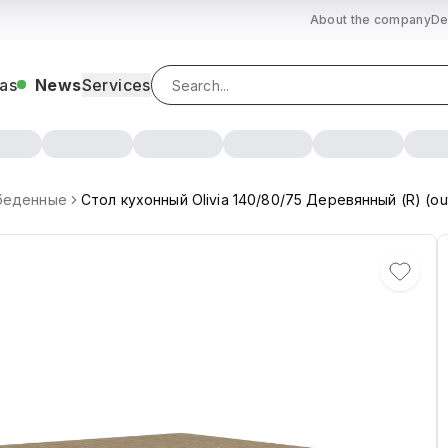
About the company
De
as
News
Services
беденные
Стол кухонный Olivia 140/80/75 Деревянный (R) (ou