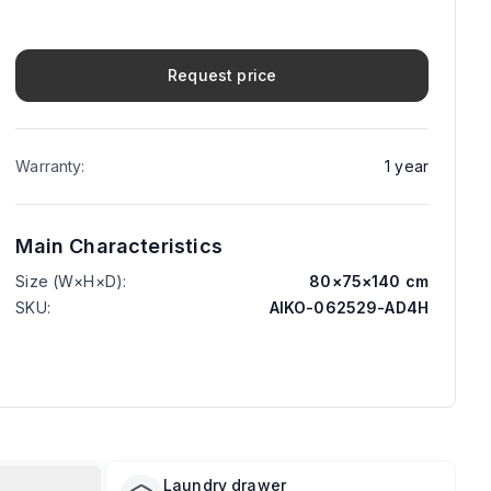
Request price
Warranty
:
1
year
Main Characteristics
Size (W×H×D)
:
80
×
75
×
140
cm
SKU
:
AIKO-062529-AD4H
Laundry drawer