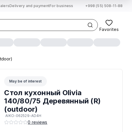
alers
Delivery and payment
For business
+998 (55) 508-11-88
Favorites
tdoor)
May be of interest
Стол кухонный Olivia
140/80/75 Деревянный (R)
(outdoor)
AIKO-062529-AD4H
0
reviews