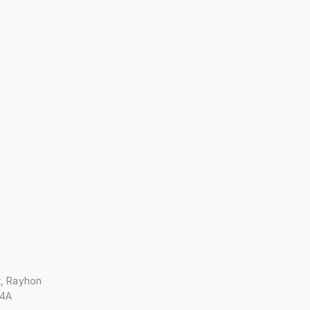
t, Rayhon
 4A