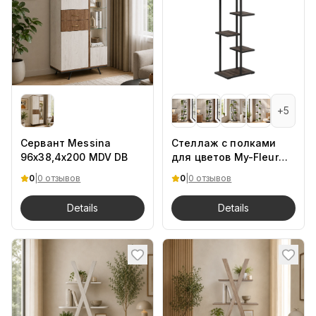
+
5
Сервант Messina
Стеллаж с полками
96х38,4х200 MDV DB
для цветов My-Fleur
45/30/150 Lite Дуб
0
|
0 отзывов
0
|
0 отзывов
Барокко.Ch
Details
Details