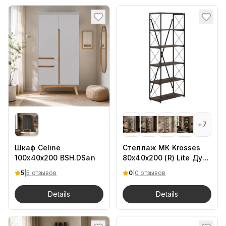
+
7
Шкаф Celine
Стеллаж МК Krosses
100х40х200 BSH.DSan
80х40х200 (R) Lite Дуб
Барокко.Ch
5
|
5
отзывов
0
|
0 отзывов
Details
Details