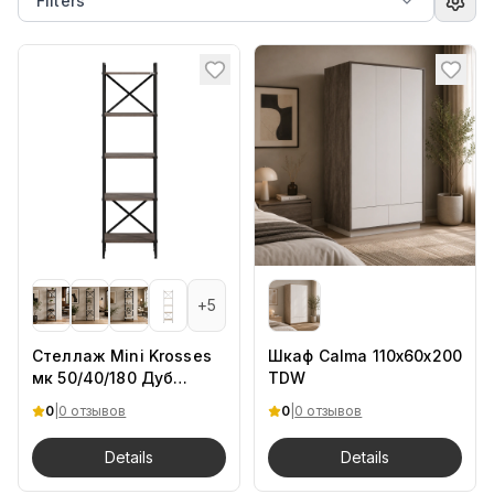
Filters
+
5
Стеллаж Mini Krosses
Шкаф Calma 110х60х200
мк 50/40/180 Дуб
TDW
Барокко.Ch
0
|
0 отзывов
0
|
0 отзывов
Details
Details