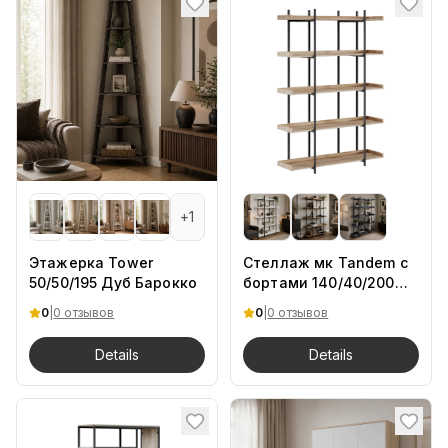
+
1
Этажерка Tower
Стеллаж мк Tandem с
50/50/195 Дуб Барокко
бортами 140/40/200
Dsan.Ch
0
|
0 отзывов
0
|
0 отзывов
Details
Details