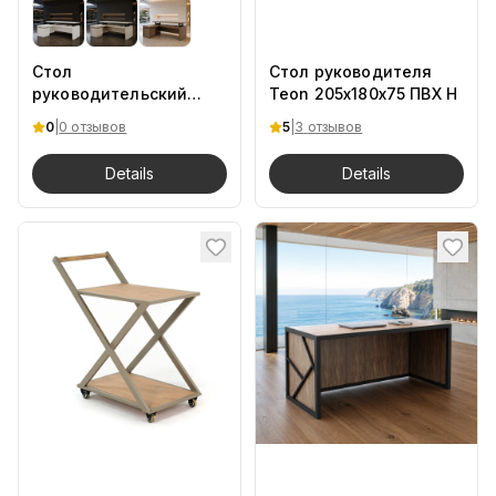
Стол
Стол руководителя
руководительский
Teon 205х180х75 ПВХ H
Prime 190/150/75 H UK
0
|
0 отзывов
5
|
3
отзывов
Details
Details