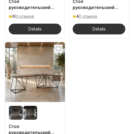
Стол
Стол
руководительский
руководительский
Smart 230/200/75 H DB
Volant 180х190х78 H
0
|
0 отзывов
4
|
1
отзывов
ПВХ UK
Details
Details
Стол
руководительский