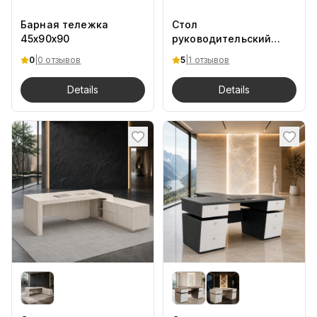
Барная тележка
Стол
45х90х90
руководительский
Arlana 170x70x75 MDV
0
|
0 отзывов
5
|
1
отзывов
Details
Details