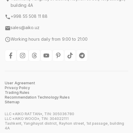
building 4A
+998 55 508 11 88
sales@aiko.uz
Working hours daily from 9:00 to 21:00
User Agreement
Privacy Policy
Trading Rules
Recommendation Technology Rules
Sitemap
LLC «AIKO RATTAN», TIN: 305036780
LLC «AIKO WOOD», TIN: 304022111
Tashkent, Yangihayot district, Rayhon street, 1st passage, building
4A