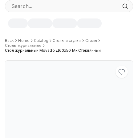
Specifications
Back
Home
Catalog
Столы и стулья
Столы
Столы журнальные
Стол журнальный Movado Д60x50 Мк Стеклянный
Width
:
60 cm
Height
:
50 cm
Depth
:
60 cm
Цвет
:
Прозрачный, Йодовый, Дымчатый
Максимальная грузоподъёмность
:
30 кг
Подпятники
:
Регулируемые