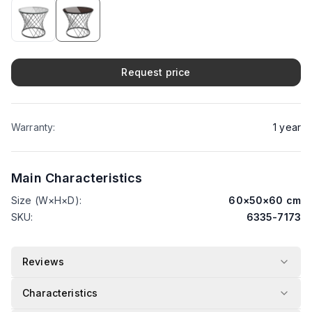
Request price
Warranty
:
1
year
Main Characteristics
Size (W×H×D)
:
60
×
50
×
60
cm
SKU
:
6335-7173
Reviews
Characteristics