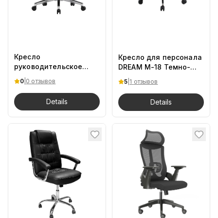
Кресло
Кресло для персонала
руководительское
DREAM M-18 Темно-
AERISMESH E19 Черный
серый
0
|
0 отзывов
5
|
1
отзывов
Details
Details