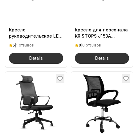
Кресло
Кресло для персонала
руководительское LEO
KRISTOPS J153A
CHROME офисное
Черный
5
|
1
отзывов
0
|
0 отзывов
Черный
Details
Details