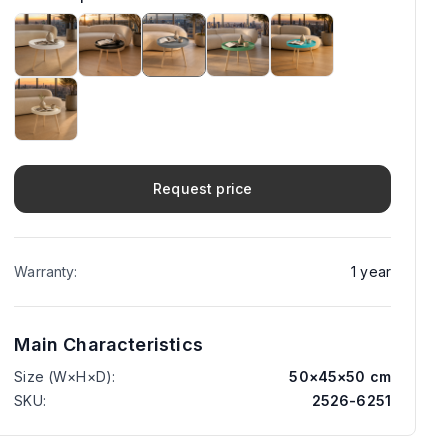
Request price
Warranty
:
1
year
Main Characteristics
Size (W×H×D)
:
50
×
45
×
50
cm
SKU
:
2526-6251