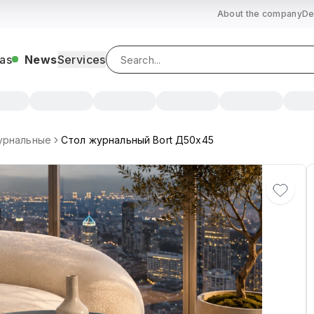
About the company
De
as
News
Services
урнальные
Стол журнальный Bort Д50x45
, Красный, Розовый, Синий, Темно-серый, Тиффани, Молоч