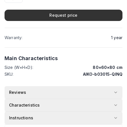
Request price
Warranty
:
1
year
Main Characteristics
Size (W×H×D)
:
80
×
60
×
80
cm
SKU
:
AIKO-b03015-QINQ
Reviews
Characteristics
Instructions